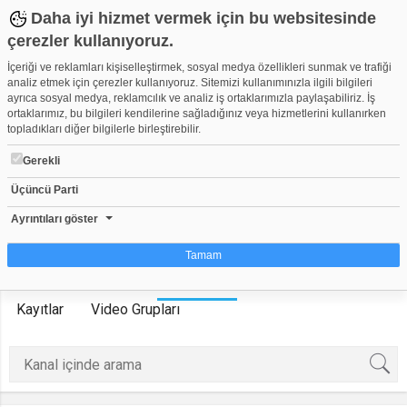
Daha iyi hizmet vermek için bu websitesinde
çerezler kullanıyoruz.
İçeriği ve reklamları kişiselleştirmek, sosyal medya özellikleri sunmak ve trafiği
analiz etmek için çerezler kullanıyoruz. Sitemizi kullanımınızla ilgili bilgileri
ayrıca sosyal medya, reklamcılık ve analiz iş ortaklarımızla paylaşabiliriz. İş
ortaklarımız, bu bilgileri kendilerine sağladığınız veya hizmetlerini kullanırken
topladıkları diğer bilgilerle birleştirebilir.
RAİ Sport 2
Gerekli
Herkese Açık Kanal
9
0
Üçüncü Parti
Kanala Katıl
Ayrıntıları göster
Tamam
Anasayfa
Üyeler
Videolar
Oynatma Listeleri
Çerez nedir?
Kayıtlar
Video Grupları
Çerezler, web-sitelerinin, kullanıcıların deneyimlerini daha verimli hale getirmek
amacıyla kullandığı küçük metin dosyalarıdır. Yasalara göre, bu sitenin
işletilmesi için kesinlikle gerekli olan çerezleri cihazınıza yerleştirebiliyoruz.
Diğer çerez türleri için sizden izin almamız gerekiyor. Bu site farklı çerez türleri
kullanmaktadır. Bazı çerezler, sayfalarımızda yer alan üçüncü şahıs hizmetleri
tarafından yerleştirilir. İzniniz şu alanlar için geçerlidir: web.tv